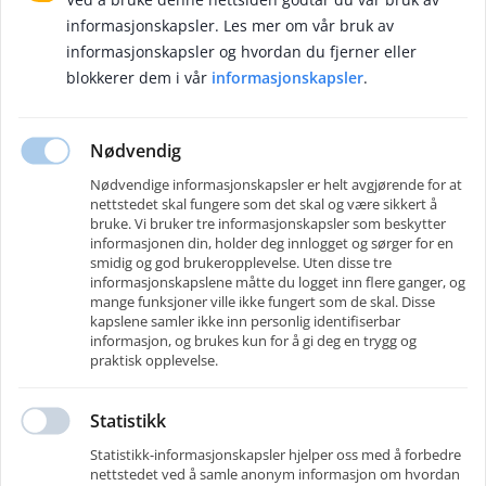
informasjonskapsler. Les mer om vår bruk av
informasjonskapsler og hvordan du fjerner eller
Technogarden AS
Technogarden er et ledende konsulentselskap som tilbyr utleie av
blokkerer dem i vår
informasjonskapsler
.
ingeniører og tekniske spesialister innen industri, energi, olje og gass,
bygg og eiendom, infrastruktur, telekommunikasjon, IT og life science. Vi
har dedikerte fagmiljøer innen prosjektledelse, prosjektstyring og
Nødvendig
telekommunikasjon. Hvert år gjennomfører vi rundt 600 oppdrag i Norge
og Sverige.
Nødvendige informasjonskapsler er helt avgjørende for at
nettstedet skal fungere som det skal og være sikkert å
Med bred teknisk ekspertise og lokal tilstedeværelse har vi vært en
bruke. Vi bruker tre informasjonskapsler som beskytter
pålitelig samarbeidspartner for privat og offentlig sektor i over 20 år. Vi
informasjonen din, holder deg innlogget og sørger for en
leverer løsninger som gir kundene våre kompetansen og kapasiteten de
smidig og god brukeropplevelse. Uten disse tre
trenger – akkurat når de trenger det.
informasjonskapslene måtte du logget inn flere ganger, og
mange funksjoner ville ikke fungert som de skal. Disse
Som en del av Norconsult, et ledende nordisk rådgiverselskap, er vår
kapslene samler ikke inn personlig identifiserbar
spisskompetanse forankret i et større fagmiljø. Drevet av vårt felles formål
informasjon, og brukes kun for å gi deg en trygg og
«Hver dag forbedrer vi hverdagen» skaper vi varige verdier og
praktisk opplevelse.
samfunnsnyttige løsninger.
Statistikk
Kontakter
Telefon
:
+47 67 57 10 00
Statistikk-informasjonskapsler hjelper oss med å forbedre
E-post
:
firmapost@technogarden.no
nettstedet ved å samle anonym informasjon om hvordan
Følg oss på